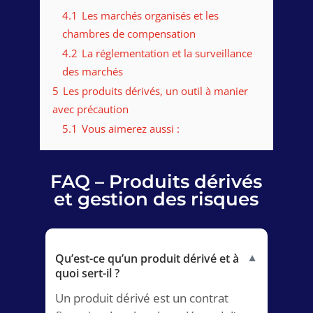
4.1
Les marchés organisés et les
chambres de compensation
4.2
La réglementation et la surveillance
des marchés
5
Les produits dérivés, un outil à manier
avec précaution
5.1
Vous aimerez aussi :
FAQ – Produits dérivés
et gestion des risques
Qu’est-ce qu’un produit dérivé et à
▼
quoi sert-il ?
Un produit dérivé est un contrat