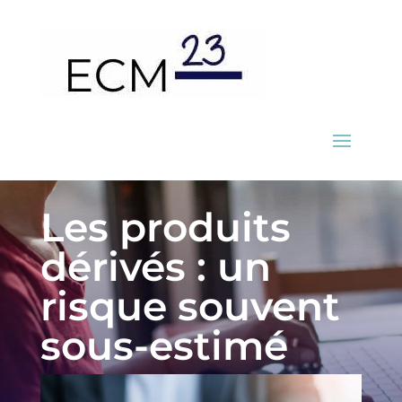
Les produits
dérivés : un
risque souvent
sous-estimé