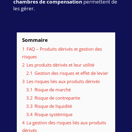
chambres de compensation
permettent de
les gérer.
Sommaire
1
FAQ – Produits dérivés et gestion des
risques
2
Les produits dérivés et leur utilité
2.1
Gestion des risques et effet de levier
3
Les risques liés aux produits dérivés
3.1
Risque de marché
3.2
Risque de contrepartie
3.3
Risque de liquidité
3.4
Risque systémique
4
La gestion des risques liés aux produits
dérivés