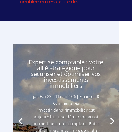
meublée en résidence de…
Expertise comptable : votre
allié stratégique pour
sécuriser et optimiser vos
investissements
immobiliers
par
Ecm23
|
11 mai 2026
|
Finance
| 0
Commentaires
Investir dans l’immobilier est
aujourd’hui une démarche aussi
prometteuse que complexe. Entre
fiscalité mouvante, choix de statuts