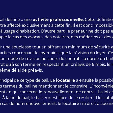
bail destiné à une
activité professionnelle
. Cette définit
t être affecté exclusivement à cette fin. Il est donc impossib
à usage d’habitation. D’autre part, le preneur ne doit pas
mple le cas des avocats, des notaires, des médecins et de
r une souplesse tout en offrant un minimum de sécurité au 
arties concernant le loyer ainsi que la révision du loyer. Ce 
on mode de révision au cours du contrat. La durée du bail 
trat qu’à son terme en respectant un préavis de 6 mois, le l
même délai de préavis.
incipal de ce type de bail. Le
locataire
a ensuite la possibi
les termes du bail ne mentionnent le contraire. L’inconvéni
 en qui concerne le renouvellement de contrat. La loi est
a fin du bail, le bailleur est libre de le résilier. Il lui suff
 en cas de non-renouvellement, le locataire n’a droit à aucu