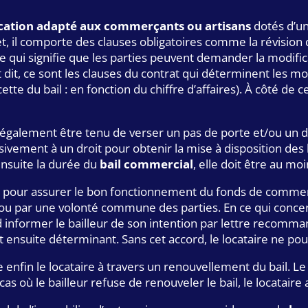
ocation adapté aux commerçants ou artisans
dotés d’un
fet, il comporte des clauses obligatoires comme la révision
le qui signifie que les parties peuvent demander la modifica
t dit, ce sont les clauses du contrat qui déterminent les mo
te du bail : en fonction du chiffre d’affaires). À côté de ce
t également être tenu de verser un pas de porte et/ou un d
ement à un droit pour obtenir la mise à disposition des 
nsuite la durée du
bail commercial
, elle doit être au moi
pour assurer le bon fonctionnement du fonds de commerce.
e ou par une volonté commune des parties. En ce qui conce
ord informer le bailleur de son intention par lettre recom
st ensuite déterminant. Sans cet accord, le locataire ne pou
nfin le locataire à travers un renouvellement du bail. Le c
s où le bailleur refuse de renouveler le bail, le locataire 