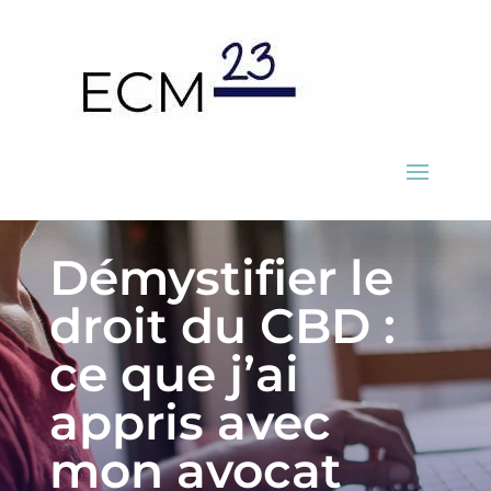
Démystifier le
droit du CBD :
ce que j’ai
appris avec
mon avocat