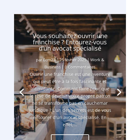
Vous souhaitez ouvrir une
franchise ? Entourez-vous
d’un avocat spécialisé
par
Ecm23
|
25 février 2025
|
Work &
Business
| 0 Commentaires
Ouvrir une franchise est une aventure
qui peut être à la fois fascinante et
intimidante. Comment faire pour que
le rêve de devenir votre propre patron
ne se transforme pas en cauchemar
juridique ? L'un des secrets est de vous
entourer d'un avocat spécialisé. En
effet,...