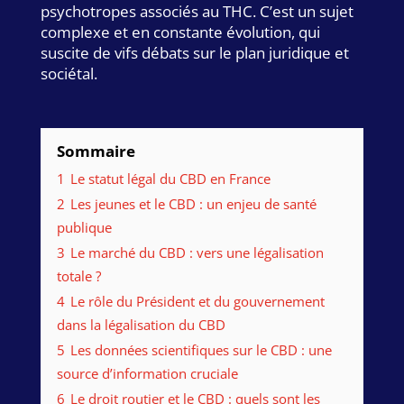
psychotropes associés au THC. C’est un sujet
complexe et en constante évolution, qui
suscite de vifs débats sur le plan juridique et
sociétal.
Sommaire
1
Le statut légal du CBD en France
2
Les jeunes et le CBD : un enjeu de santé
publique
3
Le marché du CBD : vers une légalisation
totale ?
4
Le rôle du Président et du gouvernement
dans la légalisation du CBD
5
Les données scientifiques sur le CBD : une
source d’information cruciale
6
Le droit routier et le CBD : quels sont les