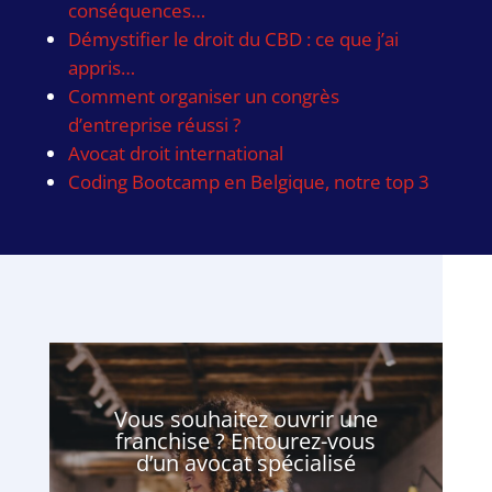
conséquences…
Démystifier le droit du CBD : ce que j’ai
appris…
Comment organiser un congrès
d’entreprise réussi ?
Avocat droit international
Coding Bootcamp en Belgique, notre top 3
Vous souhaitez ouvrir une
franchise ? Entourez-vous
d’un avocat spécialisé