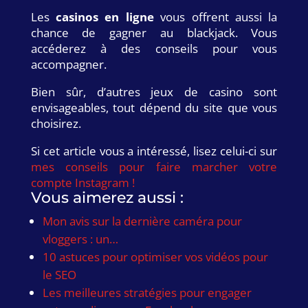
Les
casinos en ligne
vous offrent aussi la
chance de gagner au blackjack. Vous
accéderez à des conseils pour vous
accompagner.
Bien sûr, d’autres jeux de casino sont
envisageables, tout dépend du site que vous
choisirez.
Si cet article vous a intéressé, lisez celui-ci sur
mes conseils pour faire marcher votre
compte Instagram !
Vous aimerez aussi :
Mon avis sur la dernière caméra pour
vloggers : un…
10 astuces pour optimiser vos vidéos pour
le SEO
Les meilleures stratégies pour engager