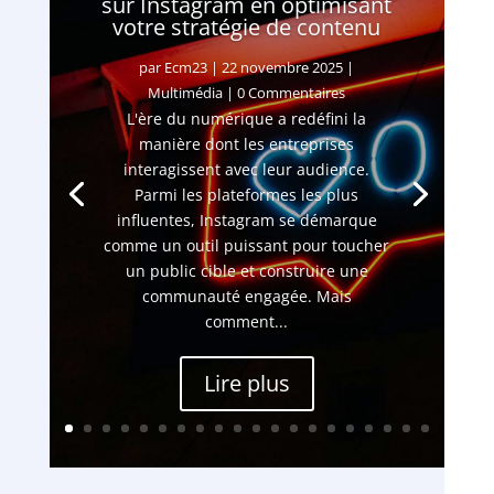
sur Instagram en optimisant
votre stratégie de contenu
par
Ecm23
|
22 novembre 2025
|
Multimédia
| 0 Commentaires
L'ère du numérique a redéfini la
manière dont les entreprises
interagissent avec leur audience.
Parmi les plateformes les plus
influentes, Instagram se démarque
comme un outil puissant pour toucher
un public cible et construire une
communauté engagée. Mais
comment...
Lire plus