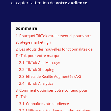
et capter l’attention de
votre audience
.
Sommaire
1
Pourquoi TikTok est-il essentiel pour votre
stratégie marketing ?
2
Les atouts des nouvelles fonctionnalités de
TikTok pour votre marque
2.1
TikTok Ads Manager
2.2
TikTok Shopping
2.3
Effets de Réalité Augmentée (AR)
2.4
TikTok Analytics
3
Comment optimiser votre contenu pour
TikTok
3.1
Connaître votre audience
3.2
Utiliser des tendances et des hashtags