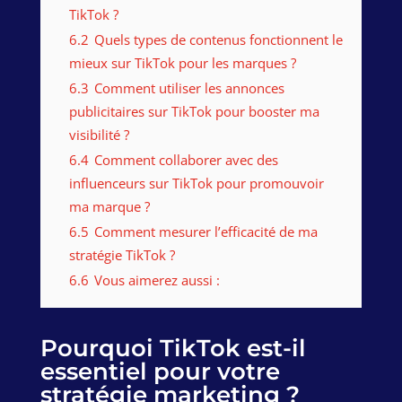
TikTok ?
6.2
Quels types de contenus fonctionnent le
mieux sur TikTok pour les marques ?
6.3
Comment utiliser les annonces
publicitaires sur TikTok pour booster ma
visibilité ?
6.4
Comment collaborer avec des
influenceurs sur TikTok pour promouvoir
ma marque ?
6.5
Comment mesurer l’efficacité de ma
stratégie TikTok ?
6.6
Vous aimerez aussi :
Pourquoi TikTok est-il
essentiel pour votre
stratégie marketing ?