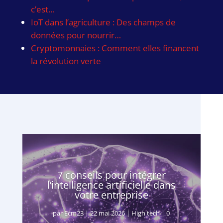
c’est…
IoT dans l’agriculture : Des champs de
données pour nourrir…
Cryptomonnaies : Comment elles financent
la révolution verte
7 conseils pour intégrer
l’intelligence artificielle dans
votre entreprise
par
Ecm23
|
22 mai 2026
|
High tech
| 0