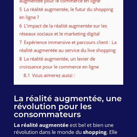
augmentée pour le commerce en ligne
5
La réalité augmentée, le futur du shopping
en ligne ?
6
L’impact de la réalité augmentée sur les
réseaux sociaux et le marketing digital
7
Expérience immersive et parcours client : La
réalité augmentée au service du live shopping
8
La réalité augmentée, un levier de
croissance pour le commerce en ligne
8.1
Vous aimerez aussi :
La réalité augmentée, une
révolution pour les
consommateurs
La réalité augmentée
est bel et bien une
révolution dans le monde du
shopping
. Elle