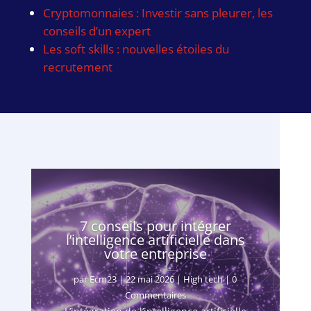
Cryptomonnaies : Investir sans pleurer, les
conseils d’un expert
Les soft skills : nouvelles étoiles du
recrutement
7 conseils pour intégrer
l’intelligence artificielle dans
votre entreprise
par
Ecm23
|
22 mai 2026
|
High tech
| 0
Commentaires