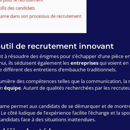
ills des candidats
 game dans son processus de recrutement
util de recrutement innovant
nt à résoudre des énigmes pour s’échapper d’une pièce en 
hui, ils séduisent également les
entreprises
qui voient en
 différent des entretiens d’embauche traditionnels.
mière des compétences telles que la communication, la réfl
en
équipe
. Autant de qualités recherchées par les recruteu
ame permet aux candidats de se démarquer et de montrer 
Le côté ludique de l’expérience facilite l’échange et la sp
candidats face à des situations inattendues.