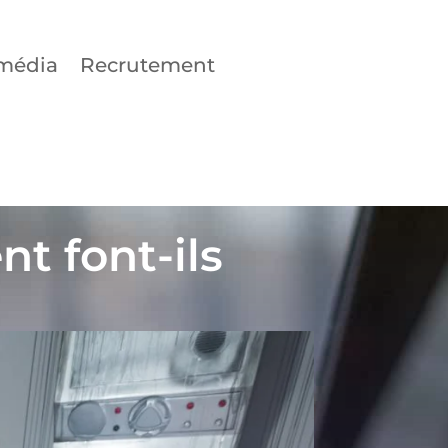
média
Recrutement
t font-ils