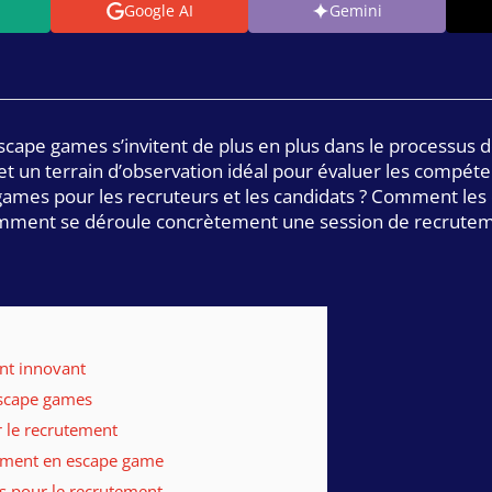
Google AI
Gemini
 escape games s’invitent de plus en plus dans le processus
et un terrain d’observation idéal pour évaluer les compéten
mes pour les recruteurs et les candidats ? Comment les en
comment se déroule concrètement une session de recrute
nt innovant
 escape games
r le recrutement
tement en escape game
es pour le recrutement