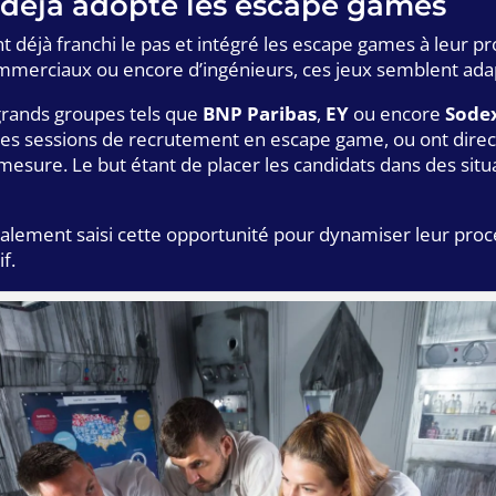
t déjà adopté les escape games
t déjà franchi le pas et intégré les escape games à leur 
erciaux ou encore d’ingénieurs, ces jeux semblent adapt
grands groupes tels que
BNP Paribas
,
EY
ou encore
Sode
 des sessions de recrutement en escape game, ou ont direc
mesure. Le but étant de placer les candidats dans des situ
 également saisi cette opportunité pour dynamiser leur p
f.