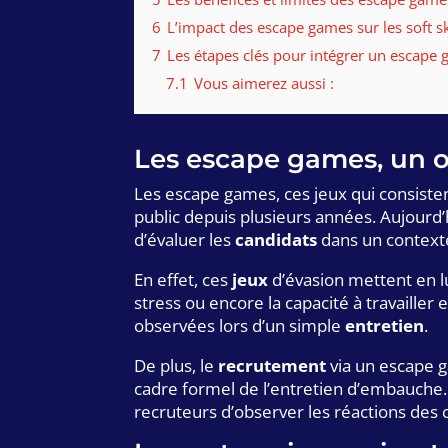
6
L’impact des escape games sur les soft sk
7
Les étapes clés pour intégrer un escape
7.1
Vous aimerez aussi :
Les escape games, un o
Les escape games, ces jeux qui consiste
public depuis plusieurs années. Aujourd’
d’évaluer les
candidats
dans un contexte
En effet, ces
jeux
d’évasion mettent en lu
stress ou encore la capacité à travailler 
observées lors d’un simple
entretien
.
De plus, le
recrutement
via un escape g
cadre formel de l’entretien d’embauche. 
recruteurs d’observer les réactions des 