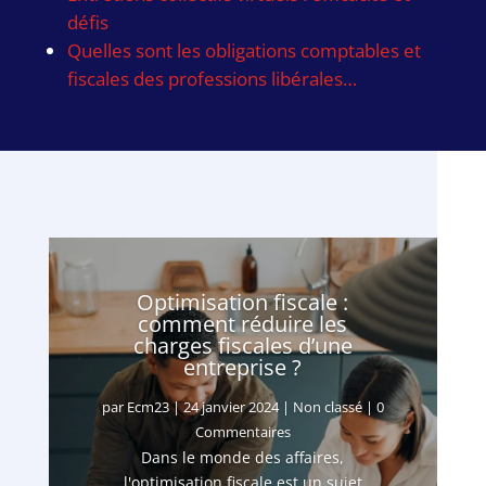
défis
Quelles sont les obligations comptables et
fiscales des professions libérales…
Optimisation fiscale :
comment réduire les
charges fiscales d’une
entreprise ?
par
Ecm23
|
24 janvier 2024
|
Non classé
| 0
Commentaires
Dans le monde des affaires,
l'optimisation fiscale est un sujet